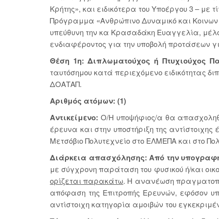
Κρήτης», και ειδικότερα του Υποέργου 3 – με
Πρόγραμμα «Ανθρώπινο Δυναμικό και Κοινωνικ
υπεύθυνη την κα Κρασαδάκη Ευαγγελία, μέλος
ενδιαφέροντος για την υποβολή προτάσεων γ
Θέση 1η: Διπλωματούχος ή Πτυχιούχος Π
ταυτόσημου κατά περιεχόμενο ειδικότητας δι
ΔΟΑΤΑΠ.
Αριθμός ατόμων: (1)
Αντικείμενο:
Ο/Η υποψήφιος/α θα απασχοληθεί
έρευνα και στην υποστήριξη της αντίστοιχης
Μετσόβιο Πολυτεχνείο στο ΕΛΜΕΠΑ και στο Πολ
Διάρκεια απασχόλησης: Από την υπογραφή τη
με σύγχρονη παράταση του φυσικού ή/και οικ
ορίζεται παρακάτω
. Η ανανέωση πραγματοπο
απόφαση της Επιτροπής Ερευνών, εφόσον υπ
αντίστοιχη κατηγορία αμοιβών του εγκεκριμέ