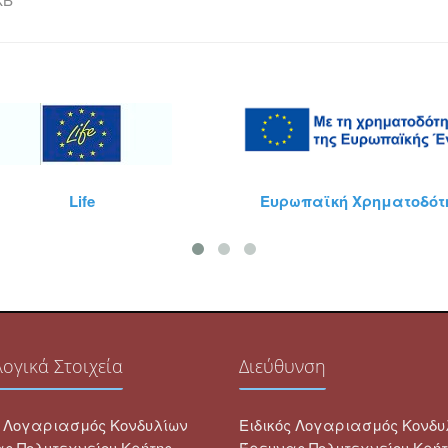
Ευρωπαϊκή Χρηματοδότηση
ογικά Στοιχεία
Διεύθυνση
ς Λογαριασμός Κονδυλίων
Ειδικός Λογαριασμός Κονδυ
ς Πολυτεχνείου Κρήτης
Έρευνας Πολυτεχνείου Κρήτ