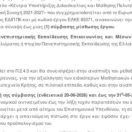
 τίτλο «Κέντρα Υποστήριξης Διδασκαλίας και Μάθησης Πολυτε
ή Συνοχή 2021-2027» που συγχρηματοδοτείται από το Ευρωπ
 ΕΔΙΠ ΠΚ και με κωδικό έργου ΕΛΚΕ 83371, ανακοινώνει τ
ια σύναψη έως μιας
(1) σύμβασης μίσθωσης έργου.
ανεπιστημιακής Εκπαίδευσης Επικοινωνίας και Μέσω
πλώματος ή πτυχίου Πανεπιστημιακής Εκπαίδευσης της Ελλά
 στο Π.2.4.3 και θα συνεισφέρει στην ανάπτυξη του μεθοδο
 έρευνας, για την αξιολόγηση των ειδικότερων Μαθησιακώ
υτεχνείο Κρήτης, σε πιλοτικό επίπεδο, καθώς και στην ανάπ
η
ς σύμβασης (ενδεικτικά 20-06-2026) και έως την 31
-05-
ονομικού αντικειμένου έως την λήξη τυχόν παρατάσεών του 
ιείται μετά από αίτημα του Επιστημονικά Υπευθύνου, τη σ
άρχει η απαιτούμενη πίστωση στο έργο και εφόσον έχει 
νου προϋπολογισμού του.