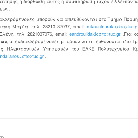
αίτησης ή διόρθωση αυτής ή συμπλήρωση τυχόν ελλειπόντω
εων.
ιαφερόμενοι/ες μπορούν να απευθύνονται στο Τμήμα Προμ
άκη Μαρία, τηλ. 28210 37037, email:
mkountouraki<στο>tuc.g
ένη, τηλ. 2821037076, email:
eandroulidaki<στο>tuc.gr
.Για κ
εων
, οι ενδιαφερόμενοι/ες μπορούν να απευθύνονται στο 
ς Ηλεκτρονικών Υπηρεσιών του ΕΛΚΕ Πολυτεχνείου Κρή
ndalianos<στο>tuc.gr
.
KB