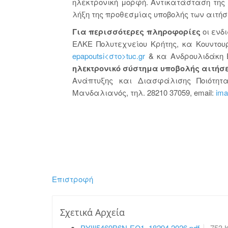
ηλεκτρονική μορφή. Αντικατάσταση της 
λήξη της προθεσμίας υποβολής των αιτήσ
Για περισσότερες πληροφορίες
οι ενδ
ΕΛΚΕ Πολυτεχνείου Κρήτης, κα Κουντουρ
epapoutsi<στο>tuc.gr
& κα Ανδρουλιδάκη Ελ
ηλεκτρονικό σύστημα υποβολής αιτήσ
Ανάπτυξης και Διασφάλισης Ποιότητα
Μανδαλιανός, τηλ. 28210 37059, email:
ima
Επιστροφή
Σχετικά Αρχεία
ΡΥΨ5469Β6Ν-ΕΩ1_18294.2026.pdf
753 