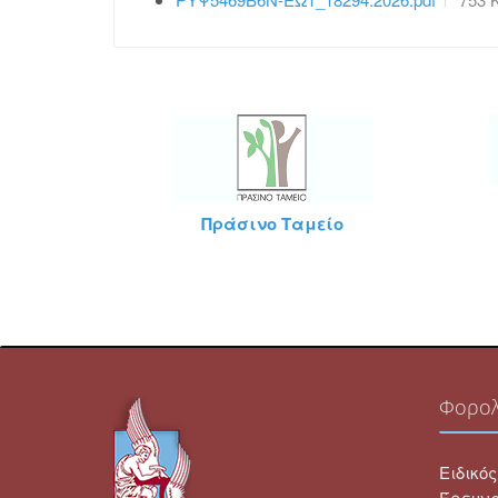
Πράσινο Ταμείο
Life
Φορολ
Ειδικό
Έρευνα