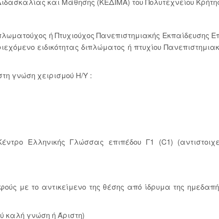
Διδασκαλίας και Μάθησης (ΚΕΔΙΜΑ) του Πολυτεχνείου Κρήτη
ιπλωματούχος ή Πτυχιούχος Πανεπιστημιακής Εκπαίδευσης Ε
ριεχόμενο ειδικότητας διπλώματος ή πτυχίου Πανεπιστημιακ
τη γνώση χειρισμού Η/Υ :
Κέντρο Ελληνικής Γλώσσας επιπέδου Γ1 (C1) (αντιστοιχ
φούς με το αντικείμενο της θέσης από ίδρυμα της ημεδαπή
ύ καλή γνώση ή Άριστη)