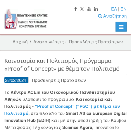
ΕΛ
|
EN
Αναζήτηση
Toggle
naviga
Αρχική
/
Ανακοινώσεις
Προσκλήσεις Προτάσεων
Καινοτομία και Πολιτισμός Πρόγραμμα
«Proof of Concept» με θέμα τον Πολιτισμό
28/02/2024
Προσκλήσεις Προτάσεων
Το
Κέντρο ACEin του Οικονομικού Πανεπιστημίου
Αθηνών
υλοποιεί το πρόγραμμα
Καινοτομία και
Πολιτισμός -
“Proof of Concept” (“PoC”) με θέμα τον
Πολιτισμό
,
στο πλαίσιο του
Smart Attica European Digital
Innovation Hub (EDIH)
και με στην υποστήριξη του Κόμβου
Μεταφοράς Τεχνολογίας
Science Agora
, Innovation to