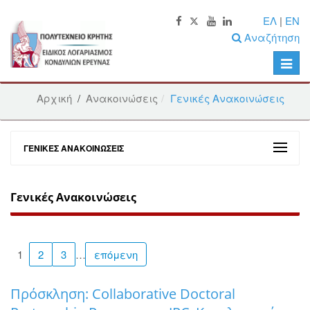
ΕΛ
|
EN
Αναζήτηση
Toggle
naviga
Αρχική
/
Ανακοινώσεις
Γενικές Ανακοινώσεις
ΓΕΝΙΚΈΣ ΑΝΑΚΟΙΝΏΣΕΙΣ
Γενικές Ανακοινώσεις
1
2
3
…
επόμενη
Πρόσκληση: Collaborative Doctoral