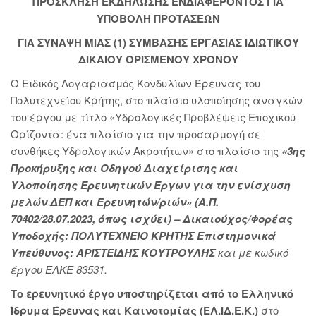
ΠΡΟΣΚΛΗΣΗ ΕΚΔΗΛΩΣΗΣ ΕΝΔΙΑΦΕΡΟΝΤΟΣ ΓΙΑ
ΥΠΟΒΟΛΗ ΠΡΟΤΑΣΕΩΝ
ΓΙΑ ΣΥΝΑΨΗ ΜΙΑΣ (1) ΣΥΜΒΑΣΗΣ ΕΡΓΑΣΙΑΣ ΙΔΙΩΤΙΚΟΥ
ΔΙΚΑΙΟΥ ΟΡΙΣΜΕΝΟΥ ΧΡΟΝΟΥ
Ο Ειδικός Λογαριασμός Κονδυλίων Έρευνας του
Πολυτεχνείου Κρήτης, στο πλαίσιο υλοποίησης αναγκών
του έργου με τίτλο «Υδρολογικές Προβλέψεις Εποχικού
Ορίζοντα: ένα πλαίσιο για την προσαρμογή σε
συνθήκες Υδρολογικών Ακροτήτων»
στο πλαίσιο της
«3ης
Προκήρυξης και Οδηγού Διαχείρισης και
Υλοποίησης Ερευνητικών Έργων για την ενίσχυση
μελών ΔΕΠ και Ερευνητών/ριών» (Α.Π.
70402/28.07.2023, όπως ισχύει) – Δικαιούχος/Φορέας
Υποδοχής: ΠΟΛΥΤΕΧΝΕΙΟ ΚΡΗΤΗΣ Επιστημονικά
Υπεύθυνος: ΑΡΙΣΤΕΙΔΗΣ ΚΟΥΤΡΟΥΛΗΣ
και με κωδικό
έργου ΕΛΚΕ 83531.
Το ερευνητικό έργο υποστηρίζεται από το Ελληνικό
Ίδρυμα Έρευνας και Καινοτομίας (ΕΛ.ΙΔ.Ε.Κ.)
στο