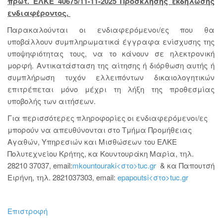
πρωτ. ΕΛΚΕ 40675/11-11-2025 Πρόσκλησης εκδήλωσης
ενδιαφέροντος.
Παρακαλούνται οι ενδιαφερόμενοι/ες που θα
υποβάλλουν συμπληρωματικά έγγραφα ενίσχυσης της
υποψηφιότητας τους, να το κάνουν σε ηλεκτρονική
μορφή. Αντικατάσταση της αίτησης ή διόρθωση αυτής ή
συμπλήρωση τυχόν ελλειπόντων δικαιολογητικών
επιτρέπεται μόνο μέχρι τη λήξη της προθεσμίας
υποβολής των αιτήσεων.
Για περισσότερες πληροφορίες οι ενδιαφερόμενοι/ες
μπορούν να απευθύνονται στο Τμήμα Προμήθειας
Αγαθών, Υπηρεσιών και Μισθώσεων του ΕΛΚΕ
Πολυτεχνείου Κρήτης, κα Κουντουράκη Μαρία, τηλ.
28210 37037, email:
mkountouraki<στο>tuc.gr
& κα Παπουτσή
Ειρήνη, τηλ. 2821037303, email:
epapoutsi<στο>tuc.gr
Επιστροφή