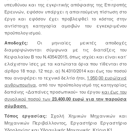
υπευθύνου και της εγκριτικής απόφασης της Επιτροπής
Ερευνών, εφόσον υπάρχει η απαιτούμενη πίστωση στο
έργο και εφόσον έχει προβλεφθεί το κόστος στην
αντίστοιχη κατηγορία αμοιβών του εγκεκριμένου
προϋπολογισμού.
Αποδοχές:
Οι μηνιαίες μεικτές αποδοχές
διαμορφώνονται σύμφωνα με τις διατάξεις του
Κεφαλαίου Β του Ν.4354/2015, όπως ισχύει και είναι κατ’
ελάχιστον ίσες με τα κατώτατα όρια που τίθενται στο
άρθρο 18 παρ. 12 περ. α) Ν.4310/2014 και έως του ποσού
που αναφέρει το τεχνικό δελτίο ήτοι,
1.950,00 ευρώ/ανά
ανθρωπομήνα
, από τον προϋπολογισμό της κατηγορίας
δαπάνης «Δαπάνες προσωπικού» του έργου
και έως του
συνολικού ποσού των
23.400,00 ευρώ
για την παρούσα
σύμβαση
.
Τόπος εργασίας:
Σχολή Χημικών Μηχανικών και
Μηχανικών Περιβάλλοντος, Εργαστήριο Εργαστήριο
Υδρολογίας και Υδραυλικής Μηχανικής, Κτίριο Κ1